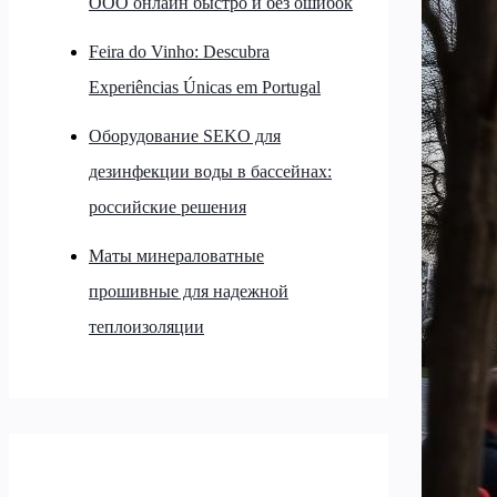
ООО онлайн быстро и без ошибок
Feira do Vinho: Descubra
Experiências Únicas em Portugal
Оборудование SEKO для
дезинфекции воды в бассейнах:
российские решения
Маты минераловатные
прошивные для надежной
теплоизоляции