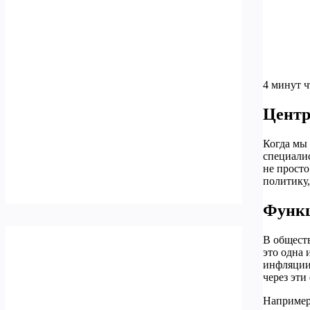
4 минут 
Центр
Когда мы
специалис
не просто
политику,
Функц
В общест
это одна 
инфляции
через эти
Например