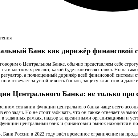
чтения
альный Банк как дирижёр финансовой 
 говорим о Центральном Банке, обычно представляем себе строг
ты в костюмах решают, какой будет ключевая ставка. Но на само
 регулятор, а полноценный дирижёр всей финансовой системы ст
 но и отвечает за устойчивость банков, защиту клиентов и даж
ии Центрального Банка: не только про 
венном сознании функции центрального банка чаще всего ассоц
из его задач. Но не стоит забывать, что он также отвечает за э
 в заданных рамках, надзор за кредитными организациями и ус
 функции центральный банк и финансовый рынок находятся в по
, Банк России в 2022 году ввёл временное ограничение на про