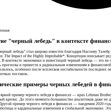
чтения
ие "черный лебедь" в контексте финан
ерный лебедь" стал широко известен благодаря Нассиму Талебу,
n: The Impact of the Highly Improbable*. Концепция описывает 
 В контексте экономики и инвестиций черный лебедь — это не 
 прогнозы и привести к радикальным изменениям в финансовой 
илилось, особенно после всплесков нестабильности последних 
почках поставок.
ические примеры черных лебедей в фин
яркий пример черного лебедя в финансах — крах Lehman Brother
ый кризис. До этого момента большинство аналитиков даже не 
Другой пример черного лебедя в финансах — пандемия 2020 год
работицы и кардинальные изменения в глобальной экономике. Эт