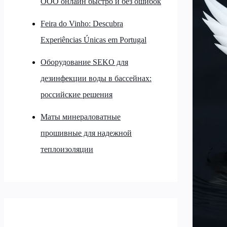
ООО онлайн быстро и без ошибок
Feira do Vinho: Descubra
Experiências Únicas em Portugal
Оборудование SEKO для
дезинфекции воды в бассейнах:
российские решения
Маты минераловатные
прошивные для надежной
теплоизоляции