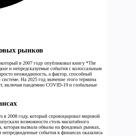
совых рынков
 который в 2007 году опубликовал книгу *The
редкие и непредсказуемые события с колоссальным
просто неожиданность, а фактор, способный
системе. На 2025 год значение этого термина
лет, включая пандемию COVID-19 и глобальные
ансах
s в 2008 году, который спровоцировал мировой
допускали возможности столь масштабного
а, которая вызвала обвалы на фондовых рынках,
и непредвиденные события в финансах оказались