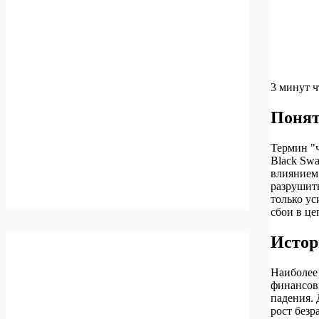
3 минут 
Понят
Термин "ч
Black Swa
влиянием.
разрушить
только ус
сбои в це
Истор
Наиболее 
финансов
падения. 
рост без