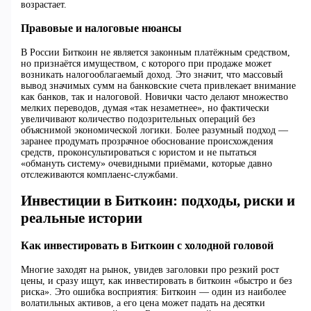
возрастает.
Правовые и налоговые нюансы
В России Биткоин не является законным платёжным средством,
но признаётся имуществом, с которого при продаже может
возникать налогооблагаемый доход. Это значит, что массовый
вывод значимых сумм на банковские счета привлекает внимание
как банков, так и налоговой. Новички часто делают множество
мелких переводов, думая «так незаметнее», но фактически
увеличивают количество подозрительных операций без
объяснимой экономической логики. Более разумный подход —
заранее продумать прозрачное обоснование происхождения
средств, проконсультироваться с юристом и не пытаться
«обмануть систему» очевидными приёмами, которые давно
отслеживаются комплаенс‑службами.
Инвестиции в Биткоин: подходы, риски и
реальные истории
Как инвестировать в Биткоин с холодной головой
Многие заходят на рынок, увидев заголовки про резкий рост
цены, и сразу ищут, как инвестировать в биткоин «быстро и без
риска». Это ошибка восприятия: Биткоин — один из наиболее
волатильных активов, а его цена может падать на десятки