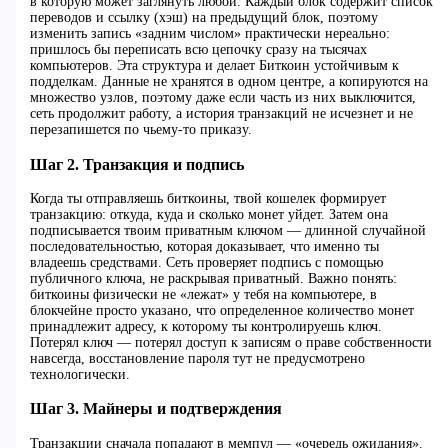
в которую может заглянуть любой. Каждый блок содержит список
переводов и ссылку (хэш) на предыдущий блок, поэтому
изменить запись «задним числом» практически нереально:
пришлось бы переписать всю цепочку сразу на тысячах
компьютеров. Эта структура и делает Биткоин устойчивым к
подделкам. Данные не хранятся в одном центре, а копируются на
множество узлов, поэтому даже если часть из них выключится,
сеть продолжит работу, а история транзакций не исчезнет и не
перезапишется по чьему‑то приказу.
Шаг 2. Транзакция и подпись
Когда ты отправляешь биткоины, твой кошелек формирует
транзакцию: откуда, куда и сколько монет уйдет. Затем она
подписывается твоим приватным ключом — длинной случайной
последовательностью, которая доказывает, что именно ты
владеешь средствами. Сеть проверяет подпись с помощью
публичного ключа, не раскрывая приватный. Важно понять:
биткоины физически не «лежат» у тебя на компьютере, в
блокчейне просто указано, что определенное количество монет
принадлежит адресу, к которому ты контролируешь ключ.
Потерял ключ — потерял доступ к записям о праве собственности
навсегда, восстановление пароля тут не предусмотрено
технологически.
Шаг 3. Майнеры и подтверждения
Транзакции сначала попадают в мемпул — «очередь ожидания».