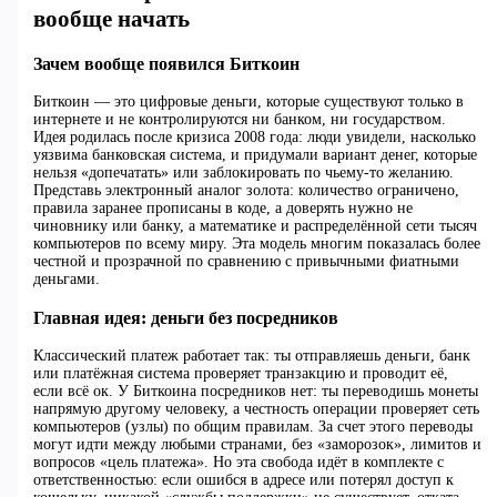
вообще начать
Зачем вообще появился Биткоин
Биткоин — это цифровые деньги, которые существуют только в
интернете и не контролируются ни банком, ни государством.
Идея родилась после кризиса 2008 года: люди увидели, насколько
уязвима банковская система, и придумали вариант денег, которые
нельзя «допечатать» или заблокировать по чьему‑то желанию.
Представь электронный аналог золота: количество ограничено,
правила заранее прописаны в коде, а доверять нужно не
чиновнику или банку, а математике и распределённой сети тысяч
компьютеров по всему миру. Эта модель многим показалась более
честной и прозрачной по сравнению с привычными фиатными
деньгами.
Главная идея: деньги без посредников
Классический платеж работает так: ты отправляешь деньги, банк
или платёжная система проверяет транзакцию и проводит её,
если всё ок. У Биткоина посредников нет: ты переводишь монеты
напрямую другому человеку, а честность операции проверяет сеть
компьютеров (узлы) по общим правилам. За счет этого переводы
могут идти между любыми странами, без «заморозок», лимитов и
вопросов «цель платежа». Но эта свобода идёт в комплекте с
ответственностью: если ошибся в адресе или потерял доступ к