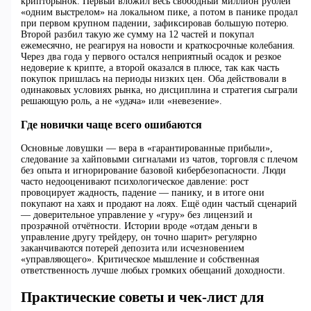
крипторынок. Первый вложил весь свободный миллион рублей
«одним выстрелом» на локальном пике, а потом в панике продал
при первом крупном падении, зафиксировав большую потерю.
Второй разбил такую же сумму на 12 частей и покупал
ежемесячно, не реагируя на новости и краткосрочные колебания.
Через два года у первого остался неприятный осадок и резкое
недоверие к крипте, а второй оказался в плюсе, так как часть
покупок пришлась на периоды низких цен. Оба действовали в
одинаковых условиях рынка, но дисциплина и стратегия сыграли
решающую роль, а не «удача» или «невезение».
Где новички чаще всего ошибаются
Основные ловушки — вера в «гарантированные прибыли»,
следование за хайповыми сигналами из чатов, торговля с плечом
без опыта и игнорирование базовой кибербезопасности. Люди
часто недооценивают психологическое давление: рост
провоцирует жадность, падение — панику, и в итоге они
покупают на хаях и продают на лоях. Ещё один частый сценарий
— доверительное управление у «гуру» без лицензий и
прозрачной отчётности. Истории вроде «отдам деньги в
управление другу трейдеру, он точно шарит» регулярно
заканчиваются потерей депозита или исчезновением
«управляющего». Критическое мышление и собственная
ответственность лучше любых громких обещаний доходности.
Практические советы и чек‑лист для