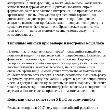
аппаратные (в виде флешки), а также «бумажные», когда ключи
записывают и держат офлайн. Централизованные биржи
формально дают тебе баланс в интерфейсе, но приватные ключи
хранят они, а не ты. Это удобно для активной торговли, но
рискованно для долгосрочного хранения: при блокировке
аккаунта, взломе или проблемах самой площадки твой доступ к
средствам может быть ограничен. Практическое правило: «не
твои ключи — не твои монеты» лучше усвоить сразу и не
игнорировать его.
Типичные ошибки при выборе и настройке кошелька
Новички часто устанавливают первый попавшийся кошелёк из
поисковой выдачи, не проверяя сайт и разработчика. Встречаются
фейковые приложения, которые крадут ключи. Ещё одна
распространённая ошибка — хранить сид‑фразу (набор слов для
восстановления) в заметках телефона, на скриншоте или в
облачном хранилище. Любая утечка устройства автоматически
означает потерю всех средств. Гораздо безопаснее выписать фразу
на бумагу, сделать одну‑две копии и убрать в разные защищённые
места, а доступ к кошельку защитить сложным паролем. Не стоит
также делиться скриншотами интерфейса кошелька в соцсетях: по
адресам и балансам легко привлечь внимание мошенников.
Кейс: как человек потерял 5 BTC за одну ошибку
Реальная история: в 2017 году один российский разработчик