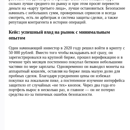
сильно лучше среднего по рынку и при этом просят перевести
деньги на «карту третьего лица», лучше остановиться. Безопаснее
начинать с небольших сумм, проверенных сервисов и всегда
смотреть, есть ли арбитраж и система защиты сделки, а также
репутация контрагента в истории операций.
Кейс: успешный вход на рынок с минимальным
опытом
Один начинающий инвестор в 2020 году решил войти в крипту с
50 000 рублей. Вместо того чтобы вкладывать всё сразу, он
зарегистрировался на крупной бирже, прошел верификацию и в
течение трёх месяцев постепенно покупал биткоин небольшими
частями по мере зарплаты. Одновременно он выводил монеты на
аппаратный кошелёк, оставляя на бирже лишь малую долю для
пробных сделок. Благодаря усреднению цены он избежал
покупки на локальном пике, а постепенное изучение интерфейса
защитило от случайных «не тех» кнопок. Через два года его
портфель вырос в несколько раз, и главное — он не потерял
средства из‑за типичных ошибок безопасности.