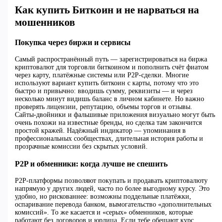
Как купить Биткоин и не нарваться на
мошенников
Покупка через биржи и сервисы
Самый распространённый путь — зарегистрироваться на биржа
криптовалют для торговли биткоином и пополнить счёт фиатом
через карту, платёжные системы или P2P‑сделки. Многие
используют вариант купить биткоин с карты, потому что это
быстро и привычно: вводишь сумму, реквизиты — и через
несколько минут видишь баланс в личном кабинете. Но важно
проверять лицензии, репутацию, объемы торгов и отзывы.
Сайты‑двойники и фальшивые приложения визуально могут быть
очень похожи на известные бренды, но сделка там закончится
простой кражей. Надёжный индикатор — упоминания в
профессиональных сообществах, длительная история работы и
прозрачные комиссии без скрытых условий.
P2P и обменники: когда лучше не спешить
P2P‑платформы позволяют покупать и продавать криптовалюту
напрямую у других людей, часто по более выгодному курсу. Это
удобно, но рискованнее: возможны поддельные платёжки,
оспаривание перевода банком, вымогательство «дополнительных
комиссий». То же касается и «серых» обменников, которые
работают без договоров и юрлица. Если тебе обещают курс