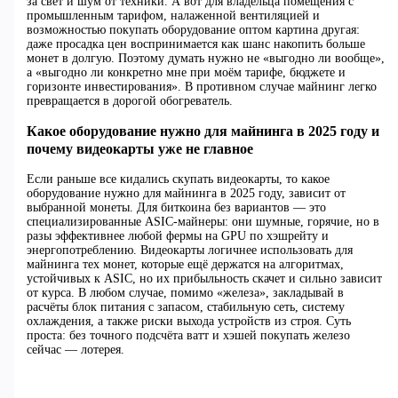
за свет и шум от техники. А вот для владельца помещения с
промышленным тарифом, налаженной вентиляцией и
возможностью покупать оборудование оптом картина другая:
даже просадка цен воспринимается как шанс накопить больше
монет в долгую. Поэтому думать нужно не «выгодно ли вообще»,
а «выгодно ли конкретно мне при моём тарифе, бюджете и
горизонте инвестирования». В противном случае майнинг легко
превращается в дорогой обогреватель.
Какое оборудование нужно для майнинга в 2025 году и
почему видеокарты уже не главное
Если раньше все кидались скупать видеокарты, то какое
оборудование нужно для майнинга в 2025 году, зависит от
выбранной монеты. Для биткоина без вариантов — это
специализированные ASIC-майнеры: они шумные, горячие, но в
разы эффективнее любой фермы на GPU по хэшрейту и
энергопотреблению. Видеокарты логичнее использовать для
майнинга тех монет, которые ещё держатся на алгоритмах,
устойчивых к ASIC, но их прибыльность скачет и сильно зависит
от курса. В любом случае, помимо «железа», закладывай в
расчёты блок питания с запасом, стабильную сеть, систему
охлаждения, а также риски выхода устройств из строя. Суть
проста: без точного подсчёта ватт и хэшей покупать железо
сейчас — лотерея.