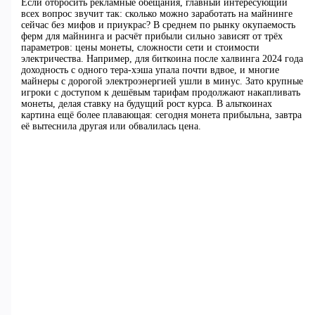
Если отбросить рекламные обещания, главный интересующий
всех вопрос звучит так: сколько можно заработать на майнинге
сейчас без мифов и приукрас? В среднем по рынку окупаемость
ферм для майнинга и расчёт прибыли сильно зависят от трёх
параметров: цены монеты, сложности сети и стоимости
электричества. Например, для биткоина после халвинга 2024 года
доходность с одного тера-хэша упала почти вдвое, и многие
майнеры с дорогой электроэнергией ушли в минус. Зато крупные
игроки с доступом к дешёвым тарифам продолжают накапливать
монеты, делая ставку на будущий рост курса. В альткоинах
картина ещё более плавающая: сегодня монета прибыльна, завтра
её вытеснила другая или обвалилась цена.