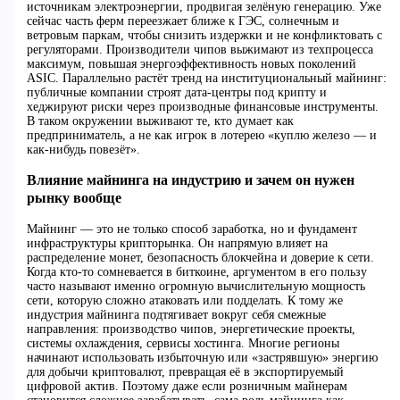
источникам электроэнергии, продвигая зелёную генерацию. Уже
сейчас часть ферм переезжает ближе к ГЭС, солнечным и
ветровым паркам, чтобы снизить издержки и не конфликтовать с
регуляторами. Производители чипов выжимают из техпроцесса
максимум, повышая энергоэффективность новых поколений
ASIC. Параллельно растёт тренд на институциональный майнинг:
публичные компании строят дата-центры под крипту и
хеджируют риски через производные финансовые инструменты.
В таком окружении выживают те, кто думает как
предприниматель, а не как игрок в лотерею «куплю железо — и
как-нибудь повезёт».
Влияние майнинга на индустрию и зачем он нужен
рынку вообще
Майнинг — это не только способ заработка, но и фундамент
инфраструктуры крипторынка. Он напрямую влияет на
распределение монет, безопасность блокчейна и доверие к сети.
Когда кто-то сомневается в биткоине, аргументом в его пользу
часто называют именно огромную вычислительную мощность
сети, которую сложно атаковать или подделать. К тому же
индустрия майнинга подтягивает вокруг себя смежные
направления: производство чипов, энергетические проекты,
системы охлаждения, сервисы хостинга. Многие регионы
начинают использовать избыточную или «застрявшую» энергию
для добычи криптовалют, превращая её в экспортируемый
цифровой актив. Поэтому даже если розничным майнерам