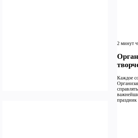
2 минут 
Орган
творч
Каждое со
Организац
справлят
важнейши
праздник