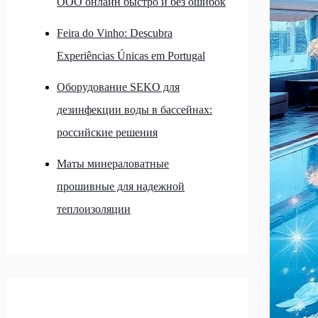
ООО онлайн быстро и без ошибок
Feira do Vinho: Descubra
Experiências Únicas em Portugal
Оборудование SEKO для
дезинфекции воды в бассейнах:
российские решения
Маты минераловатные
прошивные для надежной
теплоизоляции