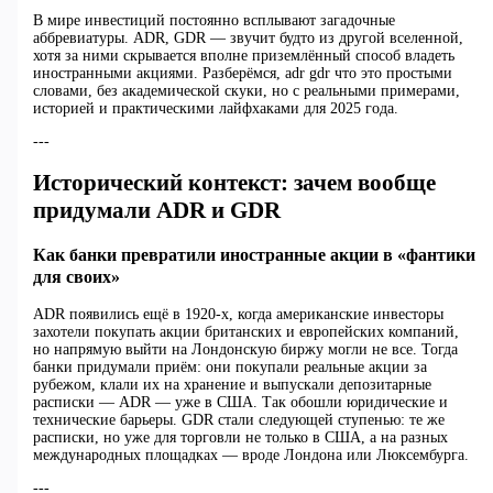
В мире инвестиций постоянно всплывают загадочные
аббревиатуры. ADR, GDR — звучит будто из другой вселенной,
хотя за ними скрывается вполне приземлённый способ владеть
иностранными акциями. Разберёмся, adr gdr что это простыми
словами, без академической скуки, но с реальными примерами,
историей и практическими лайфхаками для 2025 года.
---
Исторический контекст: зачем вообще
придумали ADR и GDR
Как банки превратили иностранные акции в «фантики
для своих»
ADR появились ещё в 1920-х, когда американские инвесторы
захотели покупать акции британских и европейских компаний,
но напрямую выйти на Лондонскую биржу могли не все. Тогда
банки придумали приём: они покупали реальные акции за
рубежом, клали их на хранение и выпускали депозитарные
расписки — ADR — уже в США. Так обошли юридические и
технические барьеры. GDR стали следующей ступенью: те же
расписки, но уже для торговли не только в США, а на разных
международных площадках — вроде Лондона или Люксембурга.
---