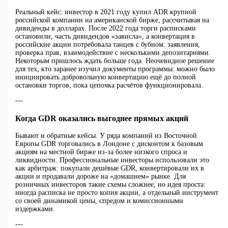
Реальный кейс: инвестор в 2021 году купил ADR крупной
российской компании на американской бирже, рассчитывая на
дивиденды в долларах. После 2022 года торги расписками
остановили, часть дивидендов «зависла», а конвертация в
российские акции потребовала танцев с бубном: заявления,
проверка прав, взаимодействие с несколькими депозитариями.
Некоторым пришлось ждать больше года. Неочевидное решение
для тех, кто заранее изучил документы программы: можно было
инициировать добровольную конвертацию ещё до полной
остановки торгов, пока цепочка расчётов функционировала.
---
Когда GDR оказались выгоднее прямых акций
Бывают и обратные кейсы. У ряда компаний из Восточной
Европы GDR торговались в Лондоне с дисконтом к базовым
акциям на местной бирже из-за более низкого спроса и
ликвидности. Профессиональные инвесторы использовали это
как арбитраж: покупали дешёвые GDR, конвертировали их в
акции и продавали дороже на «домашнем» рынке. Для
розничных инвесторов такие схемы сложнее, но идея проста:
иногда расписка не просто копия акции, а отдельный инструмент
со своей динамикой цены, спредом и комиссионными
издержками.
---