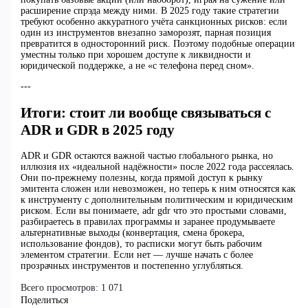
расширение спрэда между ними. В 2025 году такие стратегии
требуют особенно аккуратного учёта санкционных рисков: если
один из инструментов внезапно заморозят, парная позиция
превратится в односторонний риск. Поэтому подобные операции
уместны только при хорошем доступе к ликвидности и
юридической поддержке, а не «с телефона перед сном».
---
Итоги: стоит ли вообще связываться с
ADR и GDR в 2025 году
ADR и GDR остаются важной частью глобального рынка, но
иллюзия их «идеальной надёжности» после 2022 года рассеялась.
Они по-прежнему полезны, когда прямой доступ к рынку
эмитента сложен или невозможен, но теперь к ним относятся как
к инструменту с дополнительным политическим и юридическим
риском. Если вы понимаете, adr gdr что это простыми словами,
разбираетесь в правилах программы и заранее продумываете
альтернативные выходы (конвертация, смена брокера,
использование фондов), то расписки могут быть рабочим
элементом стратегии. Если нет — лучше начать с более
прозрачных инструментов и постепенно углубляться.
Всего просмотров:
1 071
Поделиться