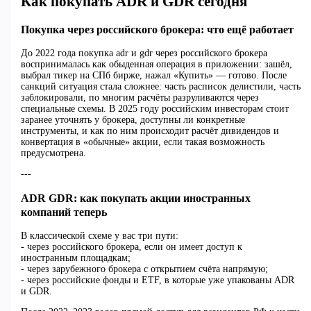
Как покупать ADR и GDR сегодня
Покупка через российского брокера: что ещё работает
До 2022 года покупка adr и gdr через российского брокера
воспринималась как обыденная операция в приложении: зашёл,
выбрал тикер на СПб бирже, нажал «Купить» — готово. После
санкций ситуация стала сложнее: часть расписок делистили, часть
заблокировали, по многим расчёты разруливаются через
специальные схемы. В 2025 году российским инвесторам стоит
заранее уточнять у брокера, доступны ли конкретные
инструменты, и как по ним происходит расчёт дивидендов и
конвертация в «обычные» акции, если такая возможность
предусмотрена.
---
ADR GDR: как покупать акции иностранных
компаний теперь
В классической схеме у вас три пути:
- через российского брокера, если он имеет доступ к
иностранным площадкам;
- через зарубежного брокера с открытием счёта напрямую;
- через российские фонды и ETF, в которые уже упакованы ADR
и GDR.