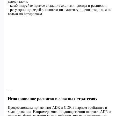
депозитария;
- комбинируйте прямое владение акциями, фонды и расписки;
- регулярно проверяйте новости по эмитенту и депозитарию, а не
только по котировкам.
---
Использование расписок в сложных стратегиях
Профессионалы применяют ADR и GDR в парном трейдинге и
хеджировании. Например, можно одновременно шортить ADR и
покупать базовые акции (или наоборот), играя на сужение или