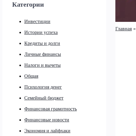
Категории
Инвестиции
Главная
Истории успеха
Кредиты и долги
Личные финансы
Налоги и вычеты
Общая
Психология денег
Семейный бюджет
Финансовая грамотность
Финансовые новости
Экономия и лайфхаки