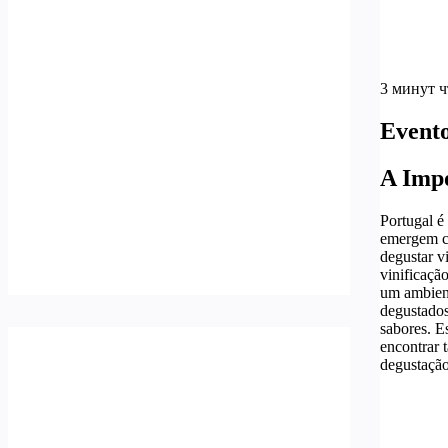
3 минут 
Evento
A Impo
Portugal é
emergem co
degustar v
vinificaçã
um ambient
degustados
sabores. E
encontrar 
degustação 