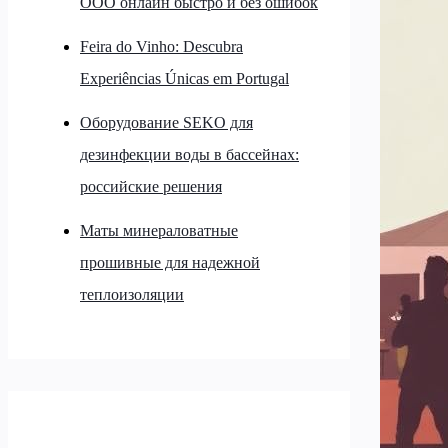
ООО онлайн быстро и без ошибок
Feira do Vinho: Descubra
Experiências Únicas em Portugal
Оборудование SEKO для
дезинфекции воды в бассейнах:
российские решения
Маты минераловатные
прошивные для надежной
теплоизоляции