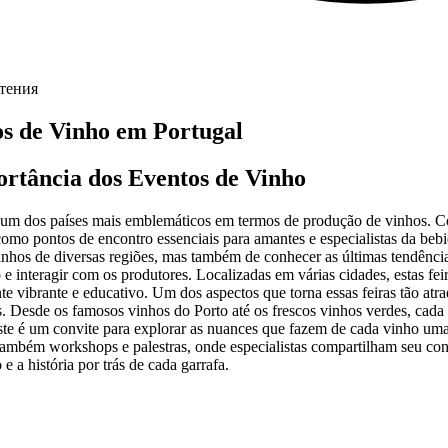
чтения
s de Vinho em Portugal
rtância dos Eventos de Vinho
 um dos países mais emblemáticos em termos de produção de vinhos. Co
mo pontos de encontro essenciais para amantes e especialistas da beb
inhos de diversas regiões, mas também de conhecer as últimas tendênci
o e interagir com os produtores. Localizadas em várias cidades, estas fei
e vibrante e educativo. Um dos aspectos que torna essas feiras tão atr
. Desde os famosos vinhos do Porto até os frescos vinhos verdes, cada e
ste é um convite para explorar as nuances que fazem de cada vinho uma 
também workshops e palestras, onde especialistas compartilham seu co
e a história por trás de cada garrafa.