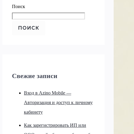
Поиск
ПОИСК
Свежие записи
Вход в Azino Mobile —
Авторизация и доступ к личному
кабинету
Как зарегистрировать ИП или